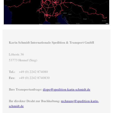
Karin Schmidt Internationale Spedition & Transport GmbH
Löhestr. 36
53773 Hennef (Sieg)
Tel.:
+49 (0) 2242 874080
Fax:
+49 (0) 2242 8740830
Ihre Transportanfrage:
dispo@spedition-karin-schmidt.de
Ihr direkter Draht zur Buchhaltung:
rechnung@spedition-karin-
schmidt.de