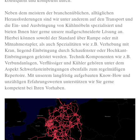
konsequent und kompetent durch.
Neben dem meistern der branchenüblichen, alltäglichen
Herausforderungen sind wir unter anderem auf den Transport und
die Ein- und Ausbringung von Kühlmöbeln spezialisiert und
bieten Ihnen hier gerne unsere maßgeschneiderte Lösung an.
Hierbei können sowohl der Standard über Rampe oder mit
Mitnahmestapler, als auch Spezialitäten wie z.B. Verhebung mit
Kran, liegend-Einbringung durch Schaufenster oder Hochkant-
Einbringungen geleistet werden. Technik-Komponenten wie z.B.
Verbundanlagen, Verflüssiger und Kühler gehören unter dem
Aspekt Schwerlasteinbringungen ebenfalls zum regelmäßigen
Repertoire. Mit unserem langfristig aufgebauten Know-How und
unzähligen Erfahrungswerten unterstützen wir Sie gerne
kompetent bei Ihren Vorhaben.